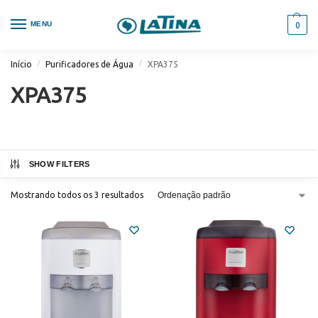
MENU
0
/
/
Início
Purificadores de Água
XPA375
XPA375
SHOW FILTERS
Mostrando todos os 3 resultados